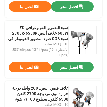
افضل سعر
اتصل بنا
ضوء التصوير الفوتوغرافي LED
600W غلاف أبيض 2700k-6500k
ضوء COB ضوء التصوير الفوتوغرافي
الداخلي
MOQ：10 قطعة
الأسعار：USD165/pcs-137.5/pcs (10-
300pcs)
افضل سعر
اتصل بنا
غلاف فضي أبيض، 200 واط، درجة
حرارة لون مزدوجة 2700 كلفن -
6500 كلفن، سطوع 100%، ضوء
تعبئة COB مناسب للتصوير
MOQ：10 قطعة