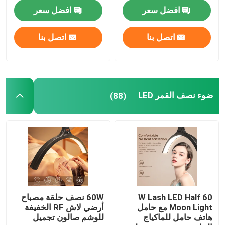
الضوء مع 300W
افضل سعر
افضل سعر
اتصل بنا
اتصل بنا
ضوء نصف القمر LED
(88)
60 W Lash LED Half
60W نصف حلقة مصباح
Moon Light مع حامل
أرضي لاش RF الخفيفة
هاتف حامل للماكياج
للوشم صالون تجميل