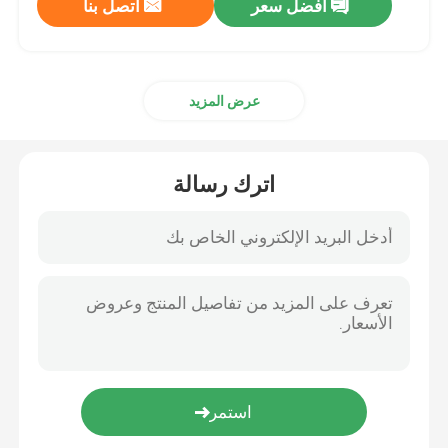
افضل سعر
اتصل بنا
أضواء فيلم LED المحمولة
عرض المزيد
أضواء فيلم RGB LED
مصباح أنبوبي LED قابل لإعادة الشحن
اترك رسالة
RGB LED أنبوب الضوء
18 بوصة أدى ضوء حلقة
خاتم خفيف مقاس 22 بوصة
ضوء ملء LED بذراعين مزدوجين