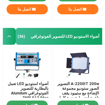
اتصل بنا
اتصل بنا
أضواء الاستوديو LED للتصوير الفوتوغرافي
(36)
A-2200IT 200w التصوير
أضواء استوديو LED تعمل
الصور ستوديو مجموعة
بالبطارية للتصوير
الإضاءة مع ستيبود يقف
الفوتوغرافي Alumilum
ناعمة أدى ملء ضوء كامل
DMX 512 96ra
مجموعة للبث المباشر