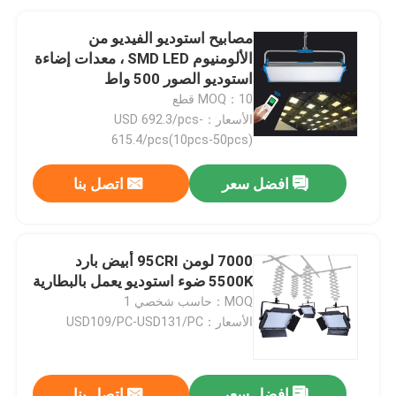
مصابيح استوديو الفيديو من
الألومنيوم SMD LED ، معدات إضاءة
استوديو الصور 500 واط
MOQ：10 قطع
الأسعار：USD 692.3/pcs-
615.4/pcs(10pcs-50pcs)
افضل سعر
اتصل بنا
7000 لومن 95CRI أبيض بارد
5500K ضوء استوديو يعمل بالبطارية
MOQ：حاسب شخصي 1
الأسعار：USD109/PC-USD131/PC
افضل سعر
اتصل بنا