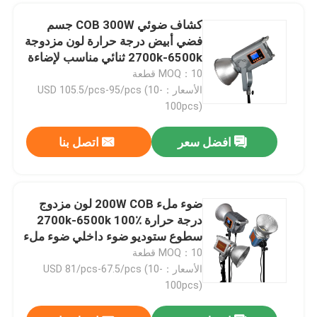
كشاف ضوئي COB 300W جسم
مصباح فيديو RGB LED
فضي أبيض درجة حرارة لون مزدوجة
2700k-6500k ثنائي مناسب لإضاءة
الاستوديو في التصوير الفوتوغرافي
MOQ：10 قطعة
أضواء الاستوديو LED للتصوير الفوتوغرافي
الأسعار：USD 105.5/pcs-95/pcs (10-
100pcs)
أضواء استوديو RGB LED
افضل سعر
اتصل بنا
ضوء نصف القمر LED
ضوء ملء 200W COB لون مزدوج
أضواء التصوير النهاري
درجة حرارة 2700k-6500k 100٪
سطوع ستوديو ضوء داخلي ضوء ملء
LED
MOQ：10 قطعة
مصباح لوحي LED ناعم
الأسعار：USD 81/pcs-67.5/pcs (10-
100pcs)
ضوء استوديو الفيلم