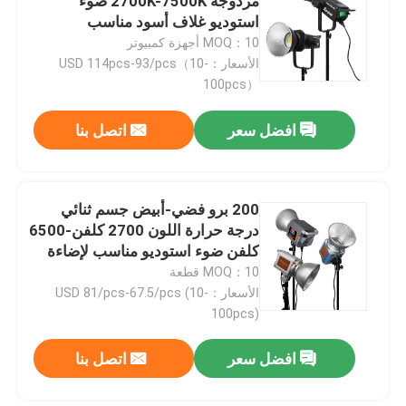
مزدوجة 2700K-7500K ضوء
استوديو غلاف أسود مناسب
للاستوديو التصوير الفوتوغرافي
MOQ：10 أجهزة كمبيوتر
حولنا
إضاءة ملء
الأسعار：USD 114pcs-93/pcs（10-
100pcs）
جولة في المصنع
افضل سعر
اتصل بنا
مراقبة الجودة
200 برو فضي-أبيض جسم ثنائي
اتصل بنا
درجة حرارة اللون 2700 كلفن-6500
كلفن ضوء استوديو مناسب لإضاءة
الاستوديو في التصوير الفوتوغرافي
MOQ：10 قطعة
أخبار
الأسعار：USD 81/pcs-67.5/pcs (10-
100pcs)
القضايا
افضل سعر
اتصل بنا
أضواء استوديو فيديو LED