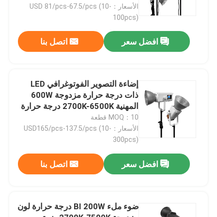
الفوتوغرافي الداخلي
الأسعار：USD 81/pcs-67.5/pcs (10-
100pcs)
افضل سعر
اتصل بنا
إضاءة التصوير الفوتوغرافي LED
ذات درجة حرارة مزدوجة 600W
المهنية 2700K-6500K درجة حرارة
اللون مناسبة للاستوديو التصوير البث
MOQ：10 قطعة
المباشر وإنشاء محتوى YouTube
الأسعار：USD165/pcs-137.5/pcs (10-
300pcs)
المنزل
افضل سعر
اتصل بنا
المنتجات
ضوء ملء BI 200W درجة حرارة لون
فيديوهات