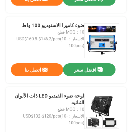
ضوء كاميرا الاستوديو 100 واط
MOQ：10 قطع
الأسعار：USD$160.8-$146.2/pcs(10-
100pcs)
افضل سعر
اتصل بنا
لوحة ضوء الفيديو LED ذات الألوان
الثنائية
MOQ：10 قطع
الأسعار：USD$132-$120/pcs(10-
100pcs)