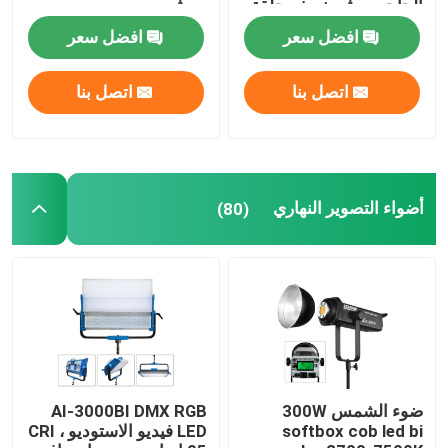
الحاجب وشم نصف حلقة
رمش
مصباح
افضل سعر
افضل سعر
اتصل بنا
اتصل بنا
أضواء التصوير النهاري
(80)
ضوء الشمس 300W
AI-3000BI DMX RGB
softbox cob led bi
LED فيديو الاستوديو ، CRI