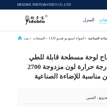
MEIDIKE PHOTO&VIDEO CO.,LTD
تجات
المنزل
>
أضواء استوديو فيديو LED
>
المنتجات
>
بيت
 GL مصباح لوحة مسطحة قابلة للطي
كبيرة 200 واط درجة حرارة لون مزدوجة 2700
دونغ ، الصين