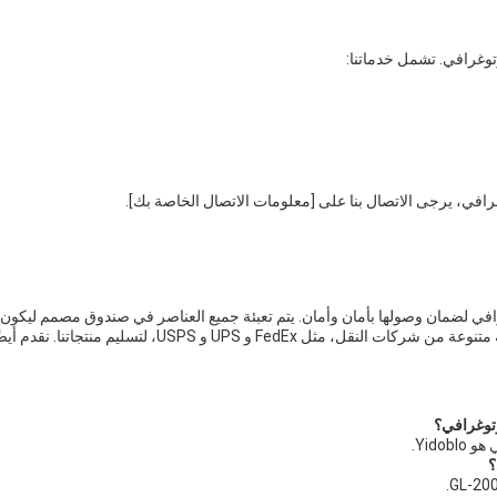
م أيضًا خيارات شحن سريعة لأولئك الذين يحتاجون إلى مهلة أسرع.