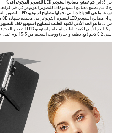
س 3: أين يتم تصنيع مصابيح استوديو LED للتصوير الفوتوغرافي؟
ج 3: يتم تصنيع مصابيح استوديو LED للتصوير الفوتوغرافي في قوانغدونغ، الصين.
س 4: ما هي الشهادات التي تحملها مصابيح استوديو LED للتصوير الفوتوغرافي؟
ج 4: مصابيح استوديو LED للتصوير الفوتوغرافي معتمدة بشهادة CE و RoHS.
س 5: ما هو الحد الأدنى لكمية الطلب لمصابيح استوديو LED للتصوير الفوتوغرافي؟
سم، 8.2 كجم (مع قطعة واحدة) ووقت التسليم من 5-15 يوم عمل. تشمل شروط الدفع المتاحة T / T و Western Union و Paypal وبطاقة الائتمان. لدينا قدرة توريد شهرية تبلغ 2000 قطعة.