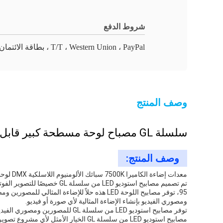
شروط الدفع
T/T ، Western Union ، PayPal ، بطاقة الائتمان
وصف المنتج
سلسلة GL مصباح لوحة مسطحة كبير قابل للطي 200 واط درجة حرارة لون مزدوجة 2700 كلفن - 7500 كلفن مناسبة للإضاءة الصناعية
وصف المنتج:
معدات إضاءة الكاميرا 7500K سبائك الألومنيوم اللاسلكية DMX لوحات إضاءة LED للفيديو 20000 لوكس
ومصوري الفيديو بإنشاء الإضاءة المثالية لأي صورة أو فيديو.
توفر مصابيح استوديو LED من سلس
مصابيح استوديو LED من سلسلة GL الخيار الأمثل لأي مشروع تصوير فوتوغرافي أو فيديو.