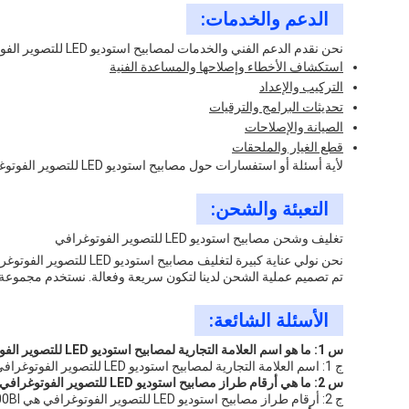
الدعم والخدمات:
نحن نقدم الدعم الفني والخدمات لمصابيح استوديو LED للتصوير الفوتوغرافي. تشمل خدماتنا:
استكشاف الأخطاء وإصلاحها والمساعدة الفنية
التركيب والإعداد
تحديثات البرامج والترقيات
الصيانة والإصلاحات
قطع الغيار والملحقات
لأية أسئلة أو استفسارات حول مصابيح استوديو LED للتصوير الفوتوغرافي، يرجى الاتصال بنا على [معلومات الاتصال الخاصة بك].
التعبئة والشحن:
تغليف وشحن مصابيح استوديو LED للتصوير الفوتوغرافي
نحن نولي عناية كبيرة لتغليف مصابيح استوديو LED للتصوير الفوتوغرافي لضمان وصولها بأمان وأمان. يتم تعبئة جميع العناصر في صندوق مصمم ليكون قويًا ومتينًا، مع حشوة إضافية وتوسيد لحماية المنتج أثناء النقل.
تم تصميم عملية الشحن لدينا لتكون سريعة وفعالة. نستخدم مجموعة متنوعة من شركات النقل، مثل FedEx و UPS و USPS، لتسليم منتجاتنا. نقد
الأسئلة الشائعة:
س 1: ما هو اسم العلامة التجارية لمصابيح استوديو LED للتصوير الفوتوغرافي؟
ج 1: اسم العلامة التجارية لمصابيح استوديو LED للتصوير الفوتوغرافي هو Yidoblo.
س 2: ما هي أرقام طراز مصابيح استوديو LED للتصوير الفوتوغرافي؟
ج 2: أرقام طراز مصابيح استوديو LED للتصوير الفوتوغرافي هي GL-2000BI.