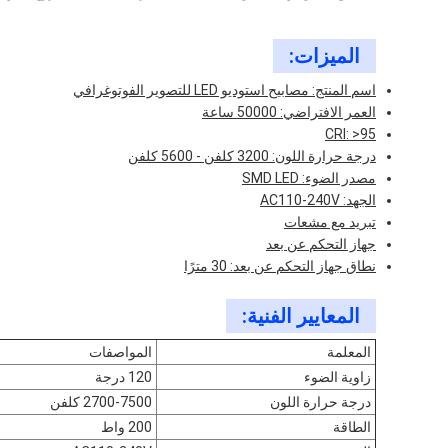
الميزات:
اسم المنتج: مصابيح استوديو LED للتصوير الفوتوغرافي
العمر الافتراضي: 50000 ساعة
CRI: >95
درجة حرارة اللون: 3200 كلفن - 5600 كلفن
مصدر الضوء: SMD LED
الجهد: AC110-240V
تبريد مع مشعات
جهاز التحكم عن بعد
نطاق جهاز التحكم عن بعد: 30 مترًا
المعايير الفنية:
المعلمة
المواصفات
زاوية الضوء
120 درجة
درجة حرارة اللون
2700-7500 كلفن
الطاقة
200 واط