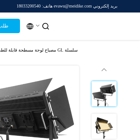
بريد إلكتروني evawu@meidike.com
هاتف: 18033200540


طلب 
سلسلة GL مصباح لوحة مسطحة قابلة للطي كبيرة 200 واط درجة حرارة لون مزدوجة 2700 كلفن - 7500 كلفن مناسبة للإضاءة الصناعية