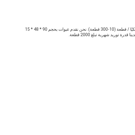
ج 5: الحد الأدنى لكمية الطلب لمصابيح استوديو LED للتصوير الفوتوغرافي هو 10 قطع، بأسعار تتراوح من 217 دولارًا أمريكيًا / قطعة - 197 دولارًا أمريكيًا / قطعة (10-300 قطعة). نحن نقدم عبوات بحجم 90 * 48 * 15