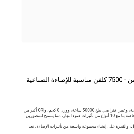
تم تصميم مصابيح استوديو LED من سلسلة GL خصيصًا للتصوير الفوتوغرافي والفيديو الاحترافيين. مع نطاق تعتيم سطوع يبلغ 0-100٪، وزاوية 120 درجة، وعمر افتراضي يبلغ 50000 ساعة، ووزن 8 كجم، وCRI أكبر من
95، توفر مصابيح اللوحة LED هذه حلاً للإضاءة المثالي للمصورين ومصوري الفيديو. بالإضافة إلى ذلك، تم تصميم مصابيح اللوحة LED من سلسلة GL الخاصة بنا مع 10 أنواع من تأثيرات ضوء النهار، مما يسمح للمصورين
 القابل للتعديل، والقدرة على إنشاء مجموعة واسعة من تأثيرات الإضاءة، تعد