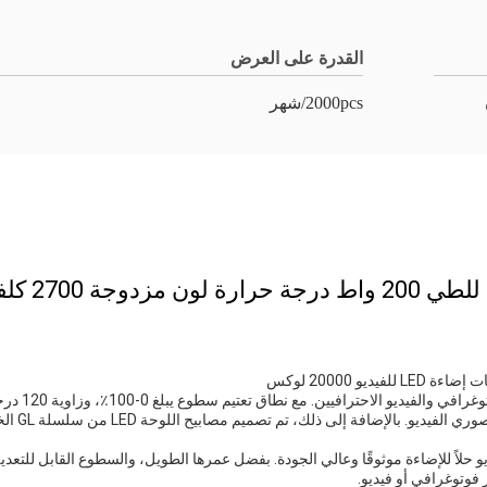
القدرة على العرض
2000pcs/شهر
لة GL للمصورين ومصوري الفيديو حلاً للإضاءة موثوقًا وعالي الجودة. بفضل عمرها الطويل، والسطوع