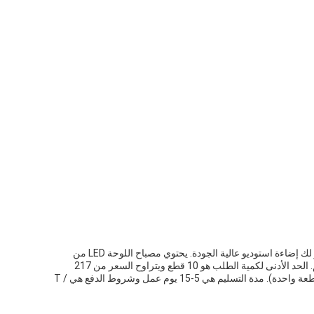
تعتبر مصابيح استوديو LED للتصوير الفوتوغرافي من Yidoblo مثالية للبث التلفزيوني وإنتاج الأفلام والتصوير الفوتوغرافي والفيديو وغير ذلك، مما يوفر لك إضاءة استوديو عالية الجودة. يحتوي مصباح اللوحة LED من
سلسلة Yidoblo GL على نوعين من الطاقة: 200 واط، مع عمر افتراضي يبلغ 50000 ساعة. تبلغ زاوية الإضاءة 120 درجة وحجمها 61 * 4.5 * 38.5 سم. الحد الأدنى لكمية الطلب هو 10 قطع ويتراوح السعر من 217
دولارًا أمريكيًا / قطعة - 197 دولارًا أمريكيًا / قطعة (10-300 قطعة). وهي معتمدة بشهادة CE و RoHS ومعبأة بحجم 90 * 48 * 15 سم، 8.2 كجم (مع قطعة واحدة). مدة التسليم هي 5-15 يوم عمل وشروط الدفع هي T /