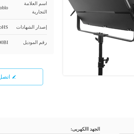
اسم العلامة
oblo
التجارية
إصدار الشهادات
RoHS
رقم الموديل
00BI
اتصل 
الجهد االكهربى: