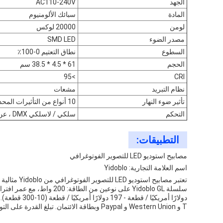
الجهد
AC110-240V
المادة
سبائك الألومنيوم
لومن
20000 لوكس
مصدر الضوء
SMD LED
السطوع
نطاق التعتيم 0-100٪
الحجم
61 * 4.5 * 38.5 سم
>95
CRI
نظام التبريد
مشعات
تأثير ضوء النهار
10 أنواع من التأثيرات المحددة مسبقًا
التحكم
سلكي / لاسلكي DMX ، عن بعد ، زر
التطبيقات:
مصابيح استوديو LED للتصوير الفوتوغرافي
اسم العلامة التجارية: Yidoblo
T و Western Union و Paypal وبطاقة الائتمان. تبلغ القدرة على التوريد 2000 قطعة / شهر.