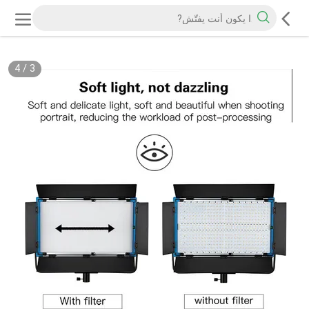
4
/
3