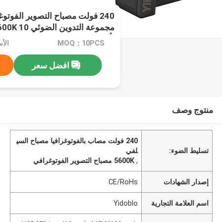
240 فولت مصباح التصوير الفوت
مجموعة التدوين
تأثيرات
MOQ：10PCS
افضل سعر
منتوج وصف
240 فولت مصاب بالفوتوغرافيا مصباح السي
تسليط الضوء:
لفي
,
5600K مصباح التصوير الفوتوغرافي
إصدار الشهادات
CE/RoHs
اسم العلامة التجارية
Yidoblo