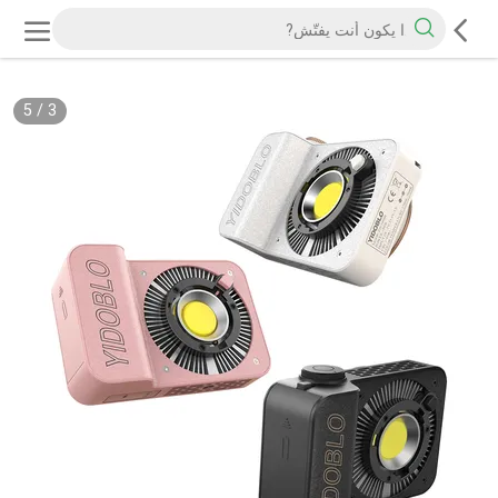
5
/
3