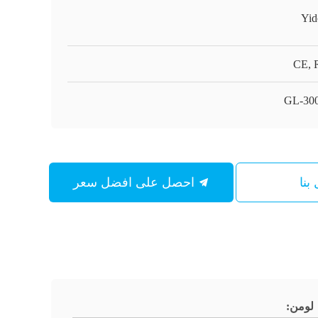
Yid
CE, 
GL-30
بنا
احصل على افضل سعر
لومن: