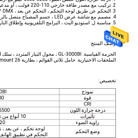
2. تركيب مع مصدر طاقة خارجي 110-220 فولت ، أو مدعوم من بطارية الليثيوم.
3. التحكم عن طريق لوحة التحكم ، التحكم عن بعد ، DMX / التحكم اللاسلكي DMX ؛
4. مصمم مع شاشة عرض LED ، جسم المصباح متصل بالرادياتير ، التبريد الإيجابي بدون مروحة.
5. مناسبة ل: استوديو البث ، البرامج التلفزيونية وإطلاق النار على الأفلام ، تصوير حفلات الزفاف الداخلية والخارجية ، تصوير الأطفال والمنتجات ، ملء الضوء.
وصف المنتج:
الحزمة القياسية: GL-3000BI ، محول التيار المتردد ، سلك الطاقة ، جهاز التحكم عن بعد ، التعليمات
الملحقات الاختيارية: حامل ثلاثي القوائم ، بطارية V-mount 26 فولت ، وحدة تحكم DMX ، جهاز إرسال لاسلكي (للتحكم في DMX / التطبيق)
تخصيص:
نموذج
0BI
قوة
300 
CRI
-5500
درجة حرارة اللون
10 أنواع من تأثيرات ضوء النهار
تأثيرات
زاوية الضوء
120 د
لوحة تحكم ، عن بعد ، ت
وضع التحكم
التحكم في تطبيق الهاتف