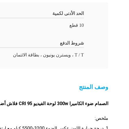
الحد الأدنى لكمية
10 قطع
شروط الدفع
T / T ، ويسترن يونيون ، بطاقة الائتمان
وصف المنتج
الصمام ضوء الكاميرا 300w لوحة الفيديو CRI 95 فلاش أضواء الاستوديو
ملخص:
1. درجة حرارة اللون عكس الضوء 3200-5500 كيلو مع ارتفاع CRI 95Ra ، 10 أنواع من تأثيرات ضوء النهار ؛