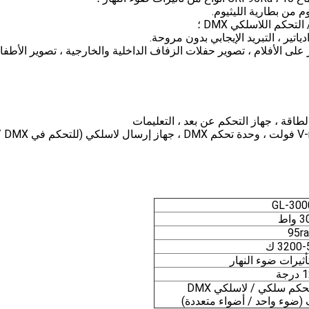
GL-300
واط
95ra
3200 ك
رجة
حكم سلكي / لاسلكي DMX
 (ضوء واحد / أضواء متعددة)