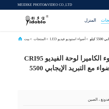
MEIDIKE PHOTO&VIDEO CO.,LTD
تجات
المنزل
>
أضواء استوديو فيديو LED
>
المنتجات
>
بيت
300 واط أدى ضوء الكاميرا لوحة الفيديو CRI95
فلاش استوديو أضواء مع التبريد الإيجابي 5500
دونغ ، الصين