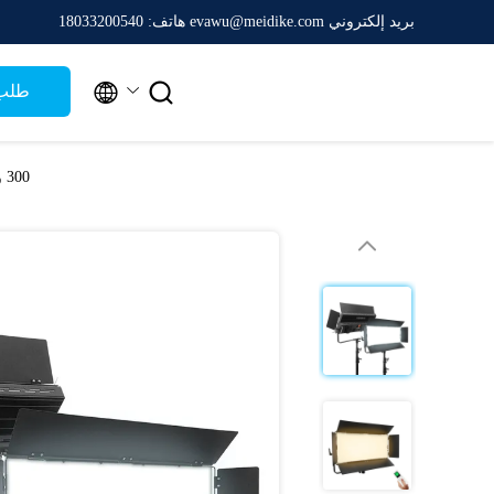
بريد إلكتروني evawu@meidike.com
هاتف: 18033200540


طلب 
300 واط أدى ضوء الكاميرا لوحة الفيديو CRI95 فلاش استوديو أضواء مع التبريد الإيجابي 5500 كيلو