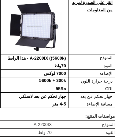
انقر على الصورة لمزيد
من المعلومات
النموذج
A-2200IX ((5600k) - هذا الرابط
القوة
70واط
الإضاءة
7000 لوكس
5600k + 300k
درجة حرارة اللون
95Ra
CRI
جهاز تحكم عن بعد
جهاز تحكم عن بعد لاسلكي
مسافة الإضاءة
4-5 متر
مواصفات المنتج:
النموذج
A-2200IX
القوة
70 واط