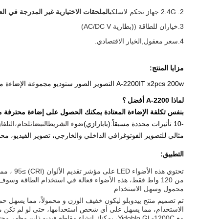
2. 2.4G جهاز تحكم لاسلكي
الملحقات الاختيارية غير المدرجة في الع
3.
خياران للطاقة ((بطارية AC/DC V)
4.
سعر معقول
,
الخيار الاقتصادي.
مزايا المنتج:
A-2200IT x2pcs 200w التصوير الصور ستوديو مجموعة الإضاءة مع ستيبود يقف ناعمة أدى ملء ضوء كامل مجموعة للبث المباشر
لماذا A-2200 أفضل ؟
بنفس تكلفة الإضاءة المعتادة يمكنك الحصول على إضاءة محترفة مع 10 تأثير
-10 تأثيرات محددة مسبقاً:
(بابارازي)
ضوء الشريط
النبضات
لحام،
التلفا
مثالي للتصوير الفوتوغرافي الداخلي والخارجي، تصوير الفيديو، محط
التطبيق:
تحتوي ه
من 120 واط فقط، هذه الأضواء فعالة في استخدام الطاقة وسوف يوفر لك المال على فواتير الكهرباء على المدى الطويل.
محمول وسهل الاستخدام
تم تصميم منتج ييدوبلو ليكون خفيف الوزن و محمولاً، مما يسهل حم
الاستخدام، مما يسهل على أي شخص استخدامها، حتى لو لم تكن م