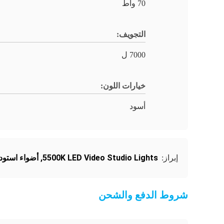
70 واط
التجويف:
7000 ل
خيارات اللون:
أسود
5500K LED Video Studio Lights
,
أضواء استوديو فيديو D
إبراز:
شروط الدفع والشحن