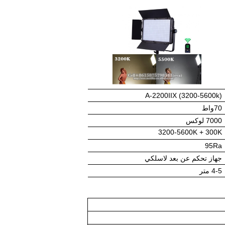
A-2200IIX (3200-5600k)
70واط
7000 لوكس
3200-5600K + 300K
95Ra
جهاز تحكم عن بعد لاسلكي
4-5 متر