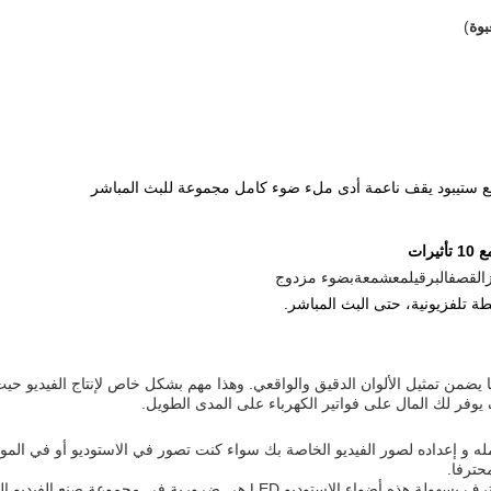
بوة
)
ات
ز
القصف
البرق
يلمع
شمعة
بضوء مزدوج
ة تلفزيونية، حتى البث المباشر.
ذه الأضواء LED على مؤشر تقديم الألوان (CRI) ≥95 ، مما يضمن تمثيل الألوان الدقيق والواقعي. وهذا مهم بشك
له و إعداده لصور الفيديو الخاصة بك سواء كنت تصور في الاستوديو أو في الموق
حترفا.
مع Yidoblo GL-1200C، يمكنك إنشاء مقاطع فيديو ذات مظهر محترف بسهولة.هذه