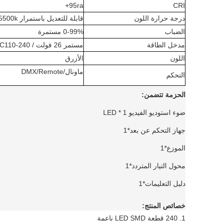
95ra+
CRI
درجة حرارة اللون
قابلة للتعديل باستمرار 5500k
الضباب
0-99% مستمرة
مدخل الطاقة
مستمر 26 فولت / AC110-240 فولت
اللون
الأزرق
ماونال/DMX/Remote
التحكم
الحزمة تتضمن:
ضوء استوديو الفيديو LED * 1
جهاز التحكم عن بعد*1
الموزع*1
محول التيار المتردد*1
دليل التعليمات*1
خصائص المنتج:
1. 240 قطعة LED SMD ناعمة