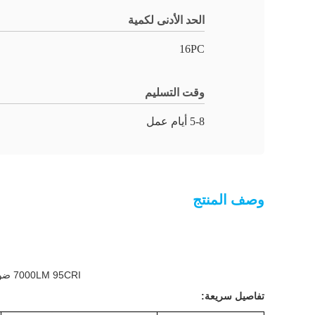
الحد الأدنى لكمية
16PC
وقت التسليم
5-8 أيام عمل
وصف المنتج
7000LM 95CRI ضوء كاميرا LED أبيض بارد 5500K مع التحكم عن بعد في dmx LED Video Studio Lights A-2200IX
تفاصيل سريعة: