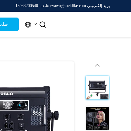
بريد إلكتروني evawu@meidike.com
هاتف: 18033200540


طلب 