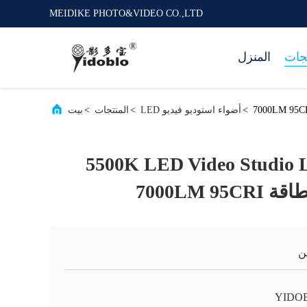
MEIDIKE PHOTO&VIDEO CO.,LTD
تجات
المنزل
>
أضواء استوديو فيديو LED
>
المنتجات
>
بيت
رد 5500K LED Video Studio Lights
7000LM 9
ن
YIDO