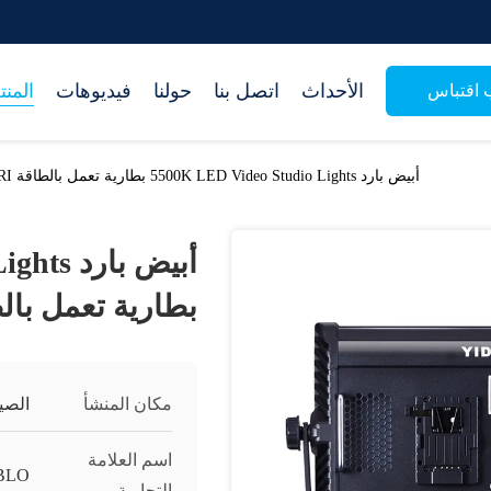
الأحداث
اتصل بنا
حولنا
فيديوهات
المن
اقتباس
أبيض بارد 5500K LED Video Studio Lights بطارية تعمل بالطاقة 7000LM 95CRI
أبيض با
بطارية تعمل بالطاقة 5CRI
مكان المنشأ
الصي
اسم العلامة
BLO
التجارية