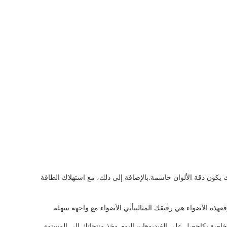
ل خاص لإنتاج الفيديو حيث يكون دقة الألوان حاسمة.بالإضافة إلى ذلك، مع استهلاك الطاقة
عهذه الأضواء هي رفيقك المثاليتأتي الأضواء مع واجهة سهلة
 أضواء الاستوديو LED هي ضرورية في مجموعة صنع الفيديو الخاصة بكاحصل على الفيديوهات اليوم وخذ منتجاتك إلى المستوى