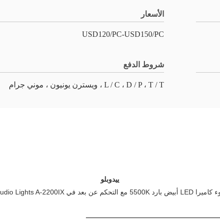
الأسعار
USD120/PC-USD150/PC
شروط الدفع
L / C ، D / P ، T / T ، ويسترن يونيون ، موني جرام
ييدوبلو