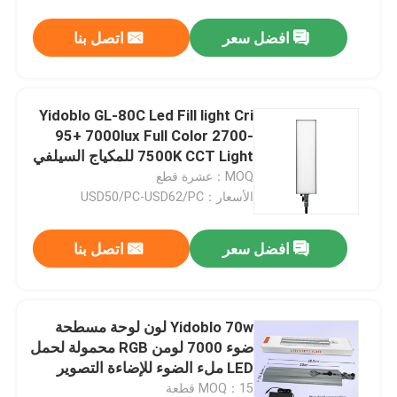
افضل سعر
اتصل بنا
Yidoblo GL-80C Led Fill light Cri
95+ 7000lux Full Color 2700-
7500K CCT Light للمكياج السيلفي
Live Streaming Fill Light
MOQ：عشرة قطع
الأسعار：USD50/PC-USD62/PC
افضل سعر
اتصل بنا
Yidoblo 70w لون لوحة مسطحة
ضوء 7000 لومن RGB محمولة لحمل
LED ملء الضوء للإضاءة التصوير
الفوتوغرافي الاستوديو
MOQ：15 قطعة