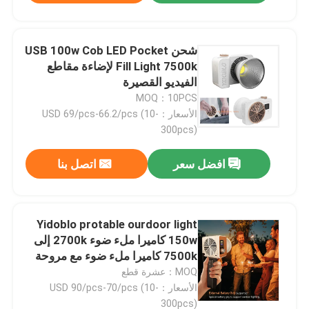
شحن USB 100w Cob LED Pocket
Fill Light 7500k لإضاءة مقاطع
الفيديو القصيرة
MOQ：10PCS
الأسعار：USD 69/pcs-66.2/pcs (10-
300pcs)
افضل سعر
اتصل بنا
Yidoblo protable ourdoor light
150w كاميرا ملء ضوء 2700k إلى
7500k كاميرا ملء ضوء مع مروحة
التبريد
MOQ：عشرة قطع
الأسعار：USD 90/pcs-70/pcs (10-
300pcs)