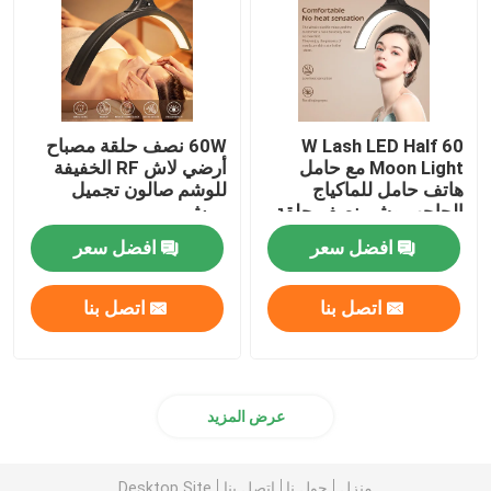
60 W Lash LED Half
60W نصف حلقة مصباح
Moon Light مع حامل
أرضي لاش RF الخفيفة
هاتف حامل للماكياج
للوشم صالون تجميل
الحاجب وشم نصف حلقة
رمش
مصباح
افضل سعر
افضل سعر
اتصل بنا
اتصل بنا
عرض المزيد
منزل
حول نا
اتصل بنا
Desktop Site