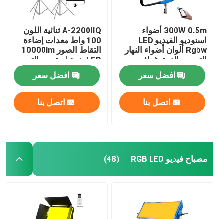
300W 0.5m أضواء
A-2200IIQ ثنائية اللون
استوديو الفيديو LED
100 واط معدات إضاءة
Rgbw ألوان أضواء النهار
التقاط الصور 10000lm
التصوير الفوتوغرافي
LED ضوء استوديو التصوير
لصانع الأفلام
الفوتوغرافي
افضل سعر
افضل سعر
اتصل بنا
اتصل بنا
مصباح فيديو RGB LED
(48)