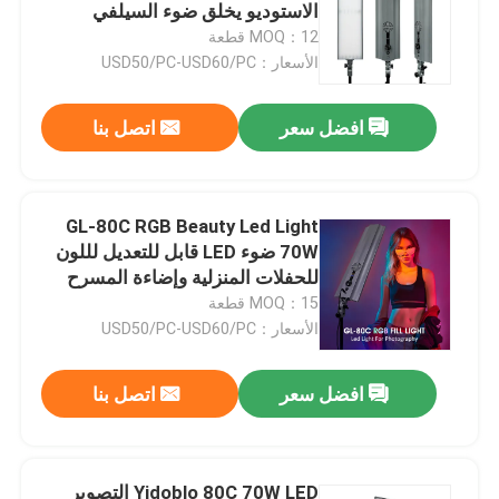
الاستوديو يخلق ضوء السيلفي
MOQ：12 قطعة
حولنا
الأسعار：USD50/PC-USD60/PC
افضل سعر
اتصل بنا
جولة في المصنع
مراقبة الجودة
GL-80C RGB Beauty Led Light
70W ضوء LED قابل للتعديل لللون
اتصل بنا
للحفلات المنزلية وإضاءة المسرح
التحكم عن بعد قابل للتخفيف
MOQ：15 قطعة
الأسعار：USD50/PC-USD60/PC
أخبار
افضل سعر
اتصل بنا
القضايا
أضواء استوديو فيديو LED
Yidoblo 80C 70W LED التصوير