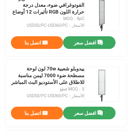
الفوتوغرافي ضوء، معدل درجة
حرارة اللون RGB تأثيرات 12 أوضاع
مصباح فيديو RGB LED
الإضاءة مثالية لبرنامج Vlogging
MOQ：8pC
Studio USE
الأسعار：USD50/PC-USD60/PC
أضواء الاستوديو LED للتصوير الفوتوغرافي
افضل سعر
اتصل بنا
أضواء استوديو RGB LED
ييدوبلو شعبية 70w لون لوحة
ضوء نصف القمر LED
مسطحة ضوء 7000 ليمن مناسبة
للاطلاق على الأستوديو البث المباشر
ملء الضوء سهلة الحمل
MOQ：5 قطع
أضواء التصوير النهاري
الأسعار：USD50/PC-USD60/PC
مصباح لوحي LED ناعم
افضل سعر
اتصل بنا
ضوء استوديو الفيلم