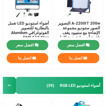
A-2200IT 200w التصوير
أضواء استوديو LED تعمل
الصور ستوديو مجموعة
بالبطارية للتصوير
الإضاءة مع ستيبود يقف
الفوتوغرافي Alumilum
ناعمة أدى ملء ضوء كامل
DMX 512 96ra
مجموعة للبث المباشر
افضل سعر
افضل سعر
اتصل بنا
اتصل بنا
أضواء استوديو RGB LED
(39)