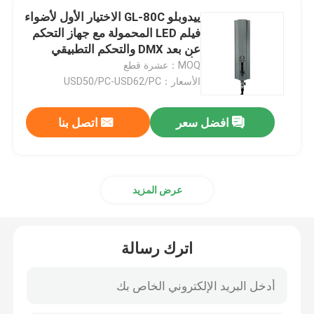
ييدوبلو GL-80C الاختيار الأول لأضواء
فيلم LED المحمولة مع جهاز التحكم
أضواء فيلم LED المحمولة
عن بعد DMX والتحكم التطبيقي
لتأثيرات الإضاءة القابلة للتخصيص
MOQ：عشرة قطع
أضواء فيلم RGB LED
الأسعار：USD50/PC-USD62/PC
مصباح أنبوبي LED قابل لإعادة الشحن
افضل سعر
اتصل بنا
RGB LED أنبوب الضوء
عرض المزيد
18 بوصة أدى ضوء حلقة
اترك رسالة
خاتم خفيف مقاس 22 بوصة
ضوء ملء LED بذراعين مزدوجين