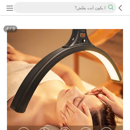
4
/
3