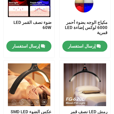
حولنا
مكياج الوجه بضوء أحمر
ضوء نصف القمر LED
6000 لوكس إضاءة LED
60W
جولة في المصنع
قمرية
إرسال استفسار
إرسال استفسار
مراقبة الجودة
اتصل بنا
أخبار
القضايا
أضواء استوديو فيديو LED
رمش LED نصف قمر
عكس الضوء SMD LED