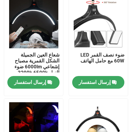
ضوء نصف القمر LED
شعاع العين الجميلة
60W مع حامل الهاتف
الشكل القمرية مصباح
إشعاعي 6000lm ضوء
النهار 3200k 6500k
إرسال استفسار
إرسال استفسار
المنزل
المنتجات
فيديوهات