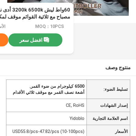
60واط ليش 
مصباح مع ثلاثية القوائم موقف لمك
MOQ：10PCS
افضل سعر
منتوج وصف
6500 كيلوجرام من ضوء القمر
,
تسليط الضوء:
أشعة نصف القمر مع موقف ثلاثي الأقدام
إصدار الشهادات
CE, RoHS
اسم العلامة التجارية
Yidoblo
الأسعار
USD55.8/pcs-47.82/pcs (10-100pcs)