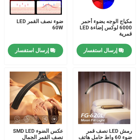
حولنا
مكياج الوجه بضوء أحمر
ضوء نصف القمر LED
6000 لوكس إضاءة LED
60W
قمرية
جولة في المصنع
إرسال استفسار
إرسال استفسار
مراقبة الجودة
اتصل بنا
أخبار
القضايا
رمش LED نصف قمر
عكس الضوء SMD LED
أضواء استوديو فيديو LED
ضوء 60 واط حامل هاتف
نصف القمر الجمال