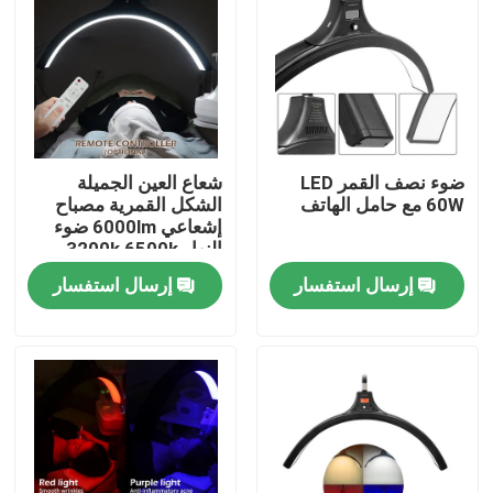
ضوء نصف القمر LED
شعاع العين الجميلة
60W مع حامل الهاتف
الشكل القمرية مصباح
إشعاعي 6000lm ضوء
النهار 3200k 6500k
إرسال استفسار
إرسال استفسار
المنزل
المنتجات
فيديوهات