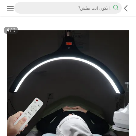
4
/
3