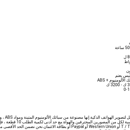
ساعة
ل
ن
يس يعتم
 الألومنيوم + ABS
32 ك
0-