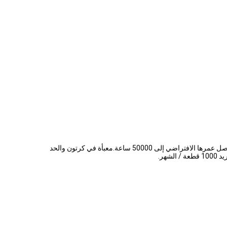
Yidoblo Double Arms LED Fill Light FX-800II هو مصباح 4 أذرع مع شهادة CE.إنها 80 واط مع تدفق ضوئي 8000LM ومصدر ضوء LED ، ويمكن أن يصل عمرها الافتراضي إلى 50000 ساعة.معبأة في كرتون والحد