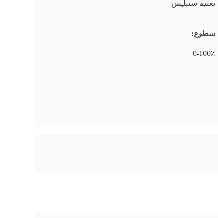
تعتيم ستبليس
سطوع:
0-100٪