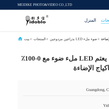
MEIDIKE PHOTO&VIDEO CO.,LTD
تجات
المنزل
>
ضوء ملء LED بذراعين مزدوجين
>
المنتجات
>
بيت
80 واط ستبليس يعتم LED ملء ضوء مع 0-100٪
Guangdong, C
Yid