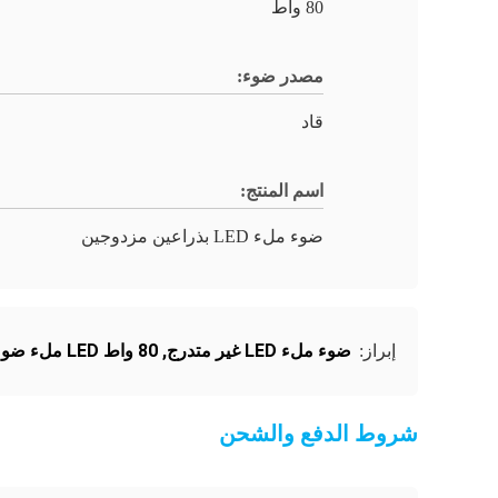
80 واط
مصدر ضوء:
قاد
اسم المنتج:
ضوء ملء LED بذراعين مزدوجين
ضوء ملء LED غير متدرج
,
80 واط LED ملء ضوء
إبراز:
شروط الدفع والشحن