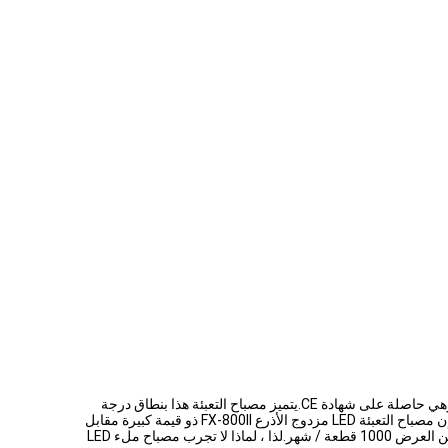
يعد ضوء الملء LED مزدوج الأذرع FX-800II من Yidoblo الخيار الأمثل لتصوير الهواتف الذكية.إنها مصنوعة من سبائك الألومنيوم المتينة ومواد ABS ، وهي حاصلة على شهادة CE.يتميز مصباح التعبئة هذا بنطاق درجة
حرارة لون 3200K-3200K ، وسطوع 0-100٪ وطاقة 80W.وهي مناسبة لكل من المصورين المحترفين والهواة.مع حد أدنى لكمية الطلب 10 قطعة ، فإن مصباح التعبئة LED مزدوج الأذرع FX-800II ذو قيمة كبيرة مقابل
المال.حجم المنتج 60 * 41 * 14 سم والوزن 5 كجم.يمكنك الدفع عبر T / T أو Western Union أو Paypal أو بطاقة الائتمان.نحن نضمن الحد الأقصى من العرض 1000 قطعة / شهر.لذا ، لماذا لا تجرب مصباح ملء LED