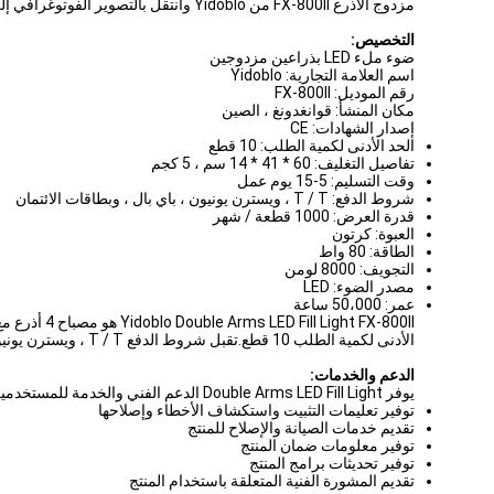
مزدوج الأذرع FX-800II من Yidoblo وانتقل بالتصوير الفوتوغرافي إلى المستوى التالي؟
التخصيص:
ضوء ملء LED بذراعين مزدوجين
اسم العلامة التجارية: Yidoblo
رقم الموديل: FX-800II
مكان المنشأ: قوانغدونغ ، الصين
إصدار الشهادات: CE
الحد الأدنى لكمية الطلب: 10 قطع
تفاصيل التغليف: 60 * 41 * 14 سم ، 5 كجم
وقت التسليم: 5-15 يوم عمل
شروط الدفع: T / T ، ويسترن يونيون ، باي بال ، وبطاقات الائتمان
قدرة العرض: 1000 قطعة / شهر
العبوة: كرتون
الطاقة: 80 واط
التجويف: 8000 لومن
مصدر الضوء: LED
عمر: 50،000 ساعة
الأدنى لكمية الطلب 10 قطع.تقبل شروط الدفع T / T ، ويسترن يونيون ، باي بال ، وبطاقات الائتمان.وقت التسليم هو 5-15 يوم عمل والقدرة على التوريد 1000 قطعة / الشهر.
الدعم والخدمات:
يوفر Double Arms LED Fill Light الدعم الفني والخدمة للمستخدمين لضمان جودة جميع المنتجات.الدعم الفني والخدمة تشمل:
توفير تعليمات التثبيت واستكشاف الأخطاء وإصلاحها
تقديم خدمات الصيانة والإصلاح للمنتج
توفير معلومات ضمان المنتج
توفير تحديثات برامج المنتج
تقديم المشورة الفنية المتعلقة باستخدام المنتج