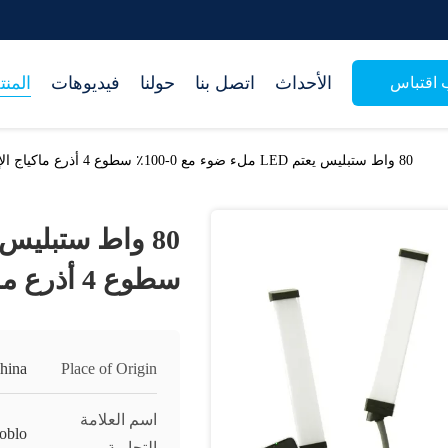
الأحداث
اتصل بنا
حولنا
فيديوهات
المن
اقتباس
80 واط ستبليس يعتم LED ملء ضوء مع 0-100٪ سطوع 4 أذرع ماكياج الإضاءة
سطوع 4 أذرع ماكياج الإضاءة
hina
Place of Origin
اسم العلامة
oblo
التجارية