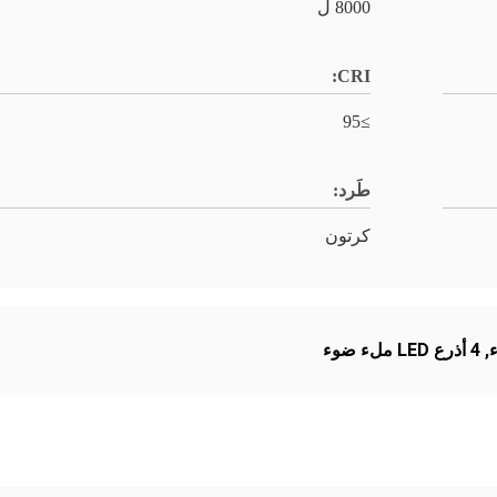
8000 ل
CRI:
≥95
طَرد:
كرتون
,
4 أذرع LED ملء ضوء