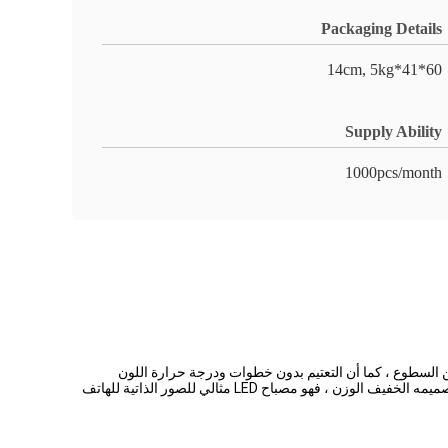
Packaging Details
60*41*14cm, 5kg
Supply Ability
1000pcs/month
 المصباح المزدوج الأذرع خيارًا مثاليًا لصور السيلفي للهاتف المحمول.مزود بمصباح LED عالي الطاقة 80 واط ، ويوفر ما يصل إلى 8000LM من السطوع ، كما أن التعتيم بدون خطوات ودرجة حرارة اللون
3200K-3200K يجعله أداة رائعة للتصوير بالهواتف الذكية.يأتي في عبوة كرتونية ، توفر وضع تعتيم 0-100٪ وإمكانية نقل رائعة.بفضل حجمه الصغير وتصميمه الخفيف الوزن ، فهو مصباح LED مثالي للصور الذاتية للهاتف