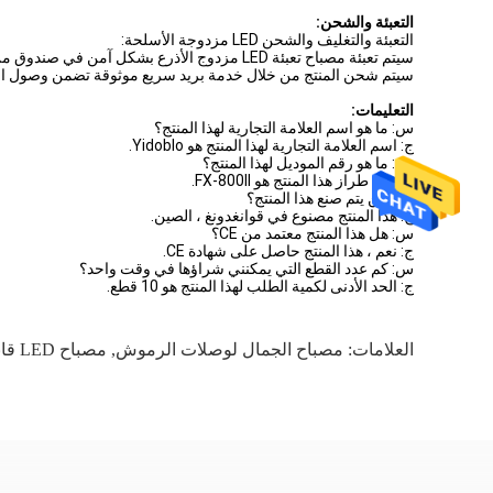
التعبئة والشحن:
التعبئة والتغليف والشحن LED مزدوجة الأسلحة:
سيتم تعبئة مصباح تعبئة LED مزدوج الأذرع بشكل آمن في صندوق من الورق المقوى.سيتم تعبئة الصندوق برقائق الفوم لمنع المنتج من أي ضرر أثناء الشحن.
سيتم شحن المنتج من خلال خدمة بريد سريع موثوقة تضمن وصول الم
التعليمات:
س: ما هو اسم العلامة التجارية لهذا المنتج؟
ج: اسم العلامة التجارية لهذا المنتج هو Yidoblo.
س: ما هو رقم الموديل لهذا المنتج؟
ج: رقم طراز هذا المنتج هو FX-800II.
س: أين يتم صنع هذا المنتج؟
ج: هذا المنتج مصنوع في قوانغدونغ ، الصين.
س: هل هذا المنتج معتمد من CE؟
ج: نعم ، هذا المنتج حاصل على شهادة CE.
س: كم عدد القطع التي يمكنني شراؤها في وقت واحد؟
ج: الحد الأدنى لكمية الطلب لهذا المنتج هو 10 قطع.
العلامات:
مصباح الجمال لوصلات الرموش
,
مصباح LED قابل لإعادة الشحن 80 وات