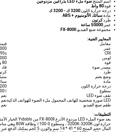
اسم المنتج:
ضوء ملء LED بذراعين مزدوجين
قوة:
80 واط
درجة حرارة اللون:
3200 ك - 3200 ك
مادة:
سبائك الألومنيوم + ABS
طَرد:
كرتون
عمر:
50000 ساعة
مجموعة صنع الفيديو:
FX-800II
المعايير الفنية:
معامل
قيمة
عمر
50000 
≥95
CRI
لومن
8000 
قوة
80 واط
مصدر ضوء
قاد
طَرد
كرتو
وضع يعتم
ستبل
مادة
سبائك
درجة حرارة اللون
3200 ك - 00
سطوع
100٪
تقف ضوء LED
نعم
LED صورة شخصية للهاتف المحمول ملء الضوء للهواتف الذكية
نعم
طقم صنع الفيديو
نعم
التطبيقات: