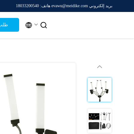
بريد إلكتروني evawu@meidike.com
هاتف: 18033200540


طلب 