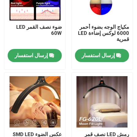
حولنا
مكياج الوجه بضوء أحمر
ضوء نصف القمر LED
6000 لوكس إضاءة LED
60W
جولة في المصنع
قمرية
إرسال استفسار
إرسال استفسار
مراقبة الجودة
اتصل بنا
أخبار
القضايا
أضواء استوديو فيديو LED
رمش LED نصف قمر
عكس الضوء SMD LED