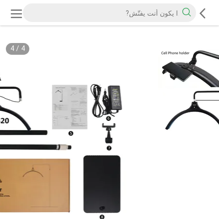
4
/
4