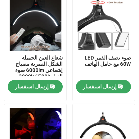
ضوء نصف القمر LED
شعاع العين الجميلة
60W مع حامل الهاتف
الشكل القمرية مصباح
إشعاعي 6000lm ضوء
النهار 3200k 6500k
إرسال استفسار
إرسال استفسار
المنزل
المنتجات
فيديوهات