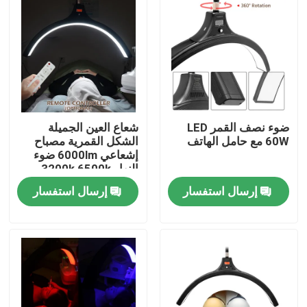
ضوء نصف القمر LED
شعاع العين الجميلة
60W مع حامل الهاتف
الشكل القمرية مصباح
إشعاعي 6000lm ضوء
النهار 3200k 6500k
إرسال استفسار
إرسال استفسار
المنزل
المنتجات
فيديوهات