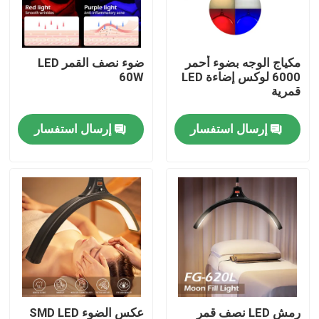
حولنا
مكياج الوجه بضوء أحمر
ضوء نصف القمر LED
6000 لوكس إضاءة LED
60W
جولة في المصنع
قمرية
إرسال استفسار
إرسال استفسار
مراقبة الجودة
اتصل بنا
أخبار
القضايا
أضواء استوديو فيديو LED
رمش LED نصف قمر
عكس الضوء SMD LED