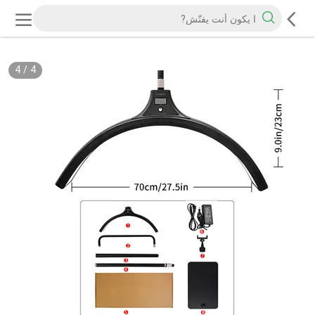
4
/
4