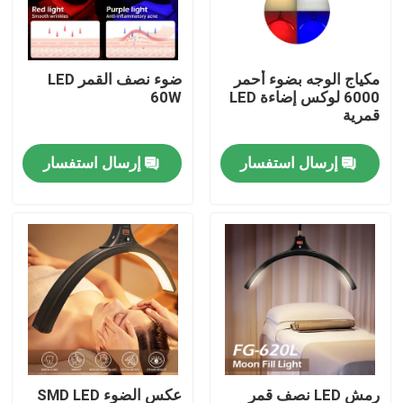
حولنا
مكياج الوجه بضوء أحمر
ضوء نصف القمر LED
6000 لوكس إضاءة LED
60W
جولة في المصنع
قمرية
إرسال استفسار
إرسال استفسار
مراقبة الجودة
اتصل بنا
أخبار
القضايا
أضواء استوديو فيديو LED
رمش LED نصف قمر
عكس الضوء SMD LED