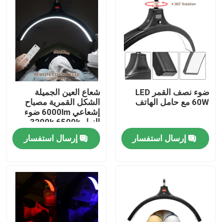
ضوء نصف القمر LED
شعاع العين الجميلة
60W مع حامل الهاتف
الشكل القمرية مصباح
إشعاعي 6000lm ضوء
النهار 3200k 6500k
إرسال استفسار
إرسال استفسار
المنزل
المنتجات
فيديوهات