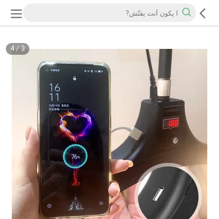
4
/
3