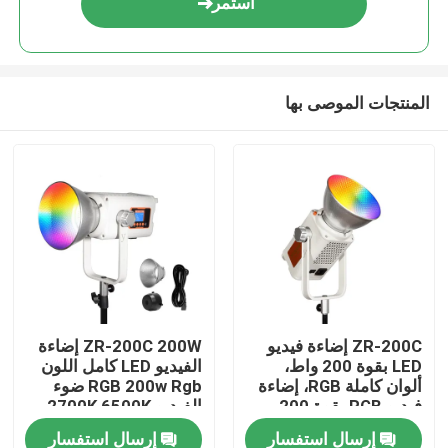
استمر
المنتجات الموصى بها
المنزل
ZR-200C إضاءة فيديو
ZR-200C 200W إضاءة
LED بقوة 200 واط،
الفيديو LED كامل اللون
المنتجات
ألوان كاملة RGB، إضاءة
RGB 200w Rgb ضوء
فيديو RGB بقوة 200
الفيديو 2700K 6500K
واط، إضاءة تصوير LED
COB بوينز جبل التطبيق
إرسال استفسار
إرسال استفسار
فيديوهات
اللاسلكي استوديو