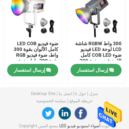
مصباح فيديو RGB LED
أضواء الاستوديو LED للتصوير الفوتوغرافي
300 واط RGBW شاشة
ضوء فيديو LED COB
LCD لوحة LED فيديو
كامل الألوان بقوة 300
أضواء استوديو RGB LED
ضوء COB LED كامل
واط، ضوء فيديو RGB
اللون فيديو ضوء 300
بقوة 300 واط، ضوء
واط RGB فيديو ضوء LED
تصوير LED
ضوء نصف القمر LED
إرسال استفسار
إرسال استفسار
تصوير ضوئي
أضواء التصوير النهاري
منزل
حول نا
اتصل بنا
Desktop Site
خريطة الموقع
سياسة الخصوصية
مصباح لوحي LED ناعم
ضوء استوديو الفيلم
جودة
أضواء استوديو فيديو LED
مصنع الصين.Copyright