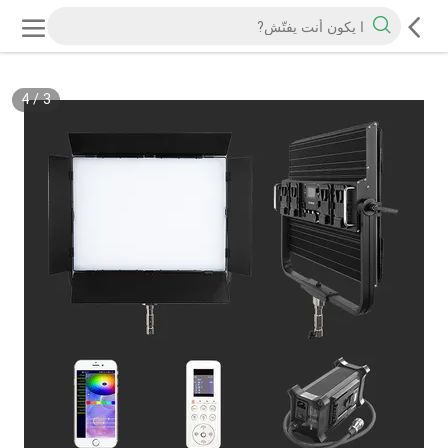
4
/
3