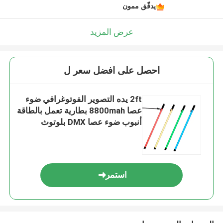
يدقّق ممون
عرض المزيد
احصل على افضل سعر ل
2ft يده التصوير الفوتوغرافي ضوء
عصا 8800mah بطارية تعمل بالطاقة
أنبوب ضوء عصا DMX بلوتوث
التطبيق التحكم
استمر