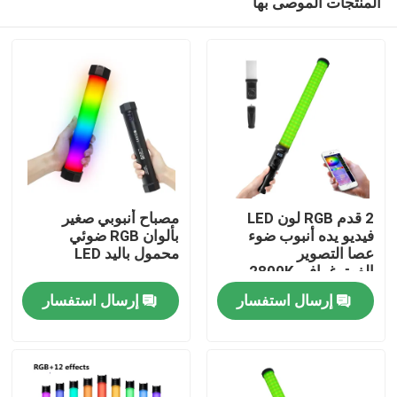
المنتجات الموصى بها
2 قدم RGB لون LED
مصباح أنبوبي صغير
فيديو يده أنبوب ضوء
بألوان RGB ضوئي
عصا التصوير
محمول باليد LED
الفوتوغرافي 2800K
المنزل
7500K
إرسال استفسار
إرسال استفسار
المنتجات
فيديوهات