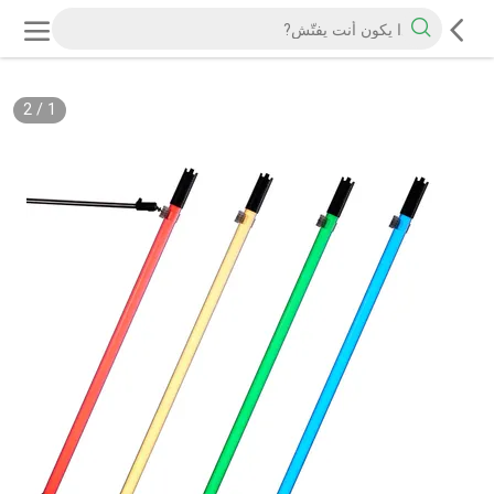
2
/
1