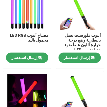
حولنا
جولة في المصنع
أنبوب فلورسنت يعمل
مصباح أنبوب LED RGB
بالبطارية وضع درجة
محمول باليد
مراقبة الجودة
حرارة اللون عصا ضوء
عصا تصوير LED
إرسال استفسار
إرسال استفسار
اتصل بنا
أخبار
القضايا
أضواء استوديو فيديو LED