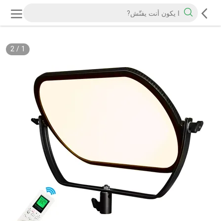
2
/
1