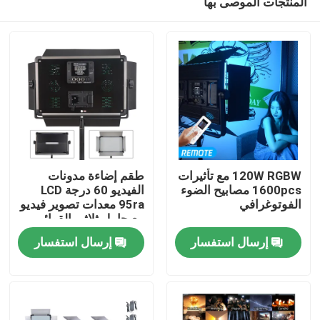
المنتجات الموصى بها
120W RGBW مع تأثيرات
طقم إضاءة مدونات
1600pcs مصابيح الضوء
الفيديو 60 درجة LCD
الفوتوغرافي
95ra معدات تصوير فيديو
مع حامل ثلاثي القوائم
المنزل
إرسال استفسار
إرسال استفسار
المنتجات
فيديوهات