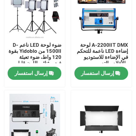
حولنا
جولة في المصنع
A-2200IIT DMX لوحة
ضوء لوحة LED ناعم D-
إضاءة LED ناعمة للتحكم
1500II من Yidoblo بقوة
مراقبة الجودة
في الإضاءة للاستوديو
120 واط، ضوء تعبئة
والأفلام والتصوير
فيديو ثنائي اللون قابل
الفوتوغرافي مع 12 تأثيرًا
للتعتيم بقوة 120 واط
إرسال استفسار
إرسال استفسار
اتصل بنا
أخبار
القضايا
أضواء استوديو فيديو LED