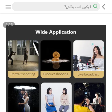
4
/
3