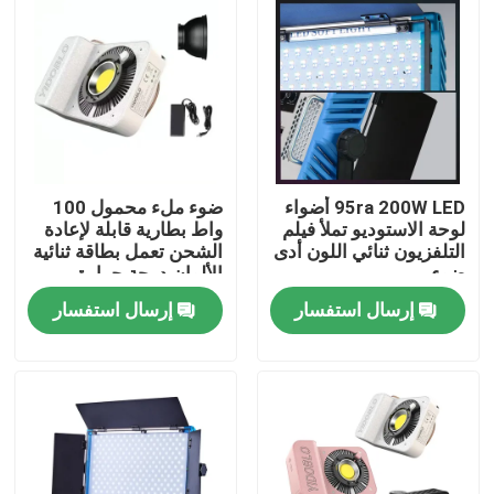
حولنا
جولة في المصنع
مراقبة الجودة
95ra 200W LED أضواء
ضوء ملء محمول 100
لوحة الاستوديو تملأ فيلم
واط بطارية قابلة لإعادة
التلفزيون ثنائي اللون أدى
الشحن تعمل بطاقة ثنائية
اتصل بنا
ضوء
الألوان درجة حرارة
7500K + 300K
إرسال استفسار
إرسال استفسار
أخبار
القضايا
أضواء استوديو فيديو LED