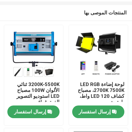
المنتجات الموصى بها
لوحة إضاءة LED RGB
3200K-5500K ثنائي
2700K 7500K، مصباح
الألوان 100W مصباح
المنزل
كشاف LED 120 واط،
LED استوديو التصوير
بلوتوث
الفوتوغرافي
إرسال استفسار
إرسال استفسار
المنتجات
فيديوهات